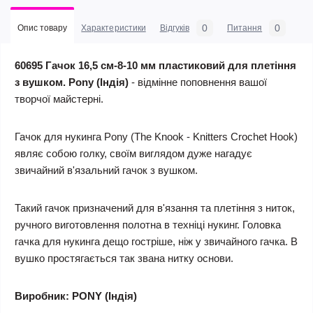
0
0
Опис товару
Характеристики
Відгуків
Питання
60695 Гачок 16,5 см-8-10 мм пластиковий для плетіння
з вушком. Pony (Індія)
- відмінне поповнення вашої
творчої майстерні.
Гачок для нукинга Pony (The Knook - Knitters Crochet Hook)
являє собою голку, своїм виглядом дуже нагадує
звичайний в'язальний гачок з вушком.
Такий гачок призначений для в'язання та плетіння з ниток,
ручного виготовлення полотна в техніці нукинг. Головка
гачка для нукинга дещо гостріше, ніж у звичайного гачка. В
вушко простягається так звана нитку основи.
Виробник: PONY
(Індія)