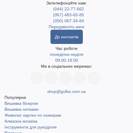
Зателефонуйте нам:
виробника. Швидка доставка по Україні, включаючи
(044) 22-77-662
найвіддаленіші населені пункти. Доступний самовивіз у місті
(067) 483-65-85
Одеса. Доставка Новою поштою та Укрпоштою.
(050) 067-34-84
Передзвоніть мені
До контактів
Час роботи
понеділок-неділя
09:00-18:00
Ми в соціальних мережах:
shop@golka.com.ua
Популярне
Вишивка бісером
Вишивка нитками
Живопис картин по номерам
Алмазна мозаїка
Інструменти для рукоділля