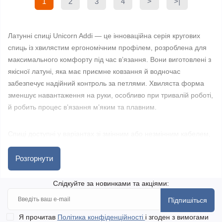
1
2
3
4
>
>|
Латунні спиці Unicorn Addi — це інноваційна серія кругових
спиць із хвилястим ергономічним профілем, розроблена для
максимального комфорту під час в’язання. Вони виготовлені з
якісної латуні, яка має приємне ковзання й водночас
забезпечує надійний контроль за петлями. Хвиляста форма
зменшує навантаження на руки, особливо при тривалій роботі,
й робить процес в’язання м’яким та плавним.
Спиці доступні у варіантах зі змінним або незмінним кабелем,
що дозволяє підібрати оптимальне рішення залежно від типу
виробу. Вони чудово підходять для в’язання шапок, светрів,
Розгорнути
шарфів, рукавів, дитячого одягу та інших речей як у техніці по
колу, так і плаского в’язання.
Слідкуйте за новинками та акціями:
Підпишіться
У магазині golka.com.ua ви знайдете широкий вибір спиць
Я прочитав
Політика конфіденційності
і згоден з вимогами
Addi, включаючи серію Unicorn, з прямими поставками від