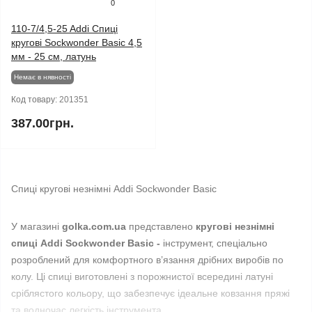
0
110-7/4,5-25 Addi Спиці
кругові Sockwonder Basic 4,5
мм - 25 см, латунь
Немає в нявності
Код товару:
201351
387.00грн.
Спиці кругові незнімні Addi Sockwonder Basic
У магазині
golka.com.ua
представлено
кругові незнімні
спиці Addi Sockwonder Basic -
інструмент, спеціально
розроблений для комфортного в’язання дрібних виробів по
колу. Ці спиці виготовлені з порожнистої всередині латуні
сріблястого кольору, що забезпечує ідеальне ковзання пряжі
та водночас легкість інструмента.