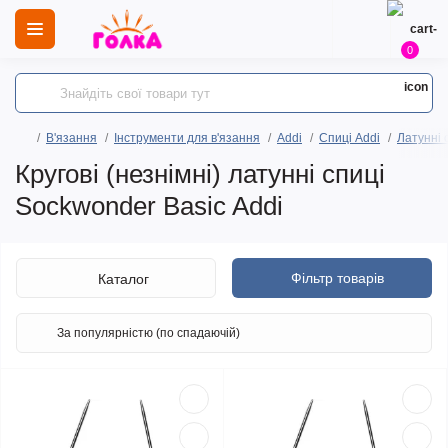
0
В'язання
Інструменти для в'язання
Addi
Спиці Addi
Латунні 
Кругові (незнімні) латунні спиці
Sockwonder Basic Addi
Фільтр товарів
Каталог