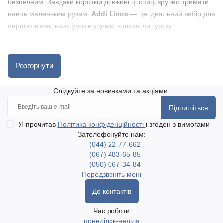
безпечним. Завдяки короткій довжині ці спиці зручно тримати
навіть маленьким рукам.
Addi Linos
— це ідеальний вибір для
перших в’язальних уроків удома, в школі чи гуртку.
Чому вигідно купувати в golka.com.ua:
• Оригінальні дитячі спиці Addi з Німеччини
Розгорнути
• Безпечний пластик і комфортна довжина
• Доставка по всій Україні, включаючи найвіддаленіші населені
Слідкуйте за новинками та акціями:
пункти
Підпишіться
• Самовивіз у місті
Одеса
• Відправлення
Я прочитав
Політика конфіденційності
Новою поштою
та
Укрпоштою
і згоден з вимогами
Зателефонуйте нам:
(044) 22-77-662
(067) 483-65-85
(050) 067-34-84
Передзвоніть мені
До контактів
Час роботи
понеділок-неділя