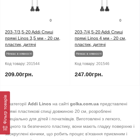
0
0
203-7/3,5-20 Addi Спиці
203-7/4,5-20 Addi Спиці
прямі Linos 3,5 мм - 20 см,
прямі Linos 4 мм - 20 см,
пластик, дитячі
пластик, дитячі
Немає в нявності
Немає в нявності
Код товару:
201544
Код товару:
201546
209.00грн.
247.00грн.
Фільтр товарів
У категорії
Addi Linos
на сайті
golka.com.ua
представлені
прямі пластикові спиці довжиною 20 см, розроблені
спеціально для дітей і початківців. Виготовлені з легкого,
міцного та безпечного пластику, вони мають гладку поверхню і
заокруглені кінчики, що робить процес в’язання приємним і