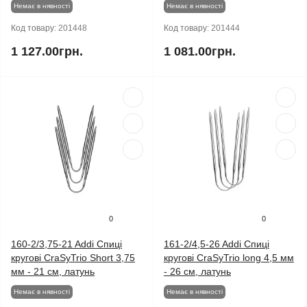
Немає в нявності
Немає в нявності
Код товару:
201448
Код товару:
201444
1 127.00грн.
1 081.00грн.
0
0
160-2/3,75-21 Addi Спиці
161-2/4,5-26 Addi Спиці
кругові CraSyTrio Short 3,75
кругові CraSyTrio long 4,5 мм
мм - 21 см, латунь
- 26 см, латунь
Немає в нявності
Немає в нявності