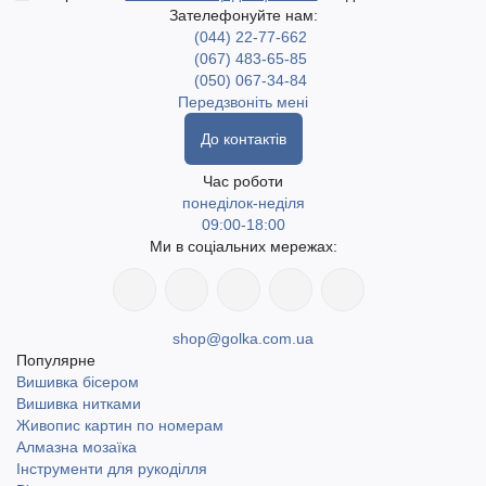
включаючи найвіддаленіші населені пункти. Доступний
Зателефонуйте нам:
самовивіз у місті Одеса. Доставка Новою поштою та
(044) 22-77-662
Укрпоштою.
(067) 483-65-85
(050) 067-34-84
Передзвоніть мені
До контактів
Час роботи
понеділок-неділя
09:00-18:00
Ми в соціальних мережах:
shop@golka.com.ua
Популярне
Вишивка бісером
Вишивка нитками
Живопис картин по номерам
Алмазна мозаїка
Інструменти для рукоділля