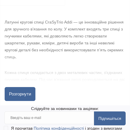
Латунні кругові спиці CraSyTrio Addi — це інноваційне рішення
для зручного в’язання по колу. У комплект входять три спиці з
гнучкими кабелями, які дозволяють легко створювати
шкарпетки, рукави, коміри, дитячі вироби та інші невеликі
кругові деталі без необхідності використовувати п’ять окремих
спиць.
Кожна спиця складається з двох металевих частин, з’єднаних
гнучким кабелем. Під час в’язання петлі розподіляються на дві
спиці, а третьою — виконується робота. Така конструкція
зменшує навантаження на руки, знижує ймовірність випадання
Розгорнути
петель і забезпечує більш плавне в’язання.
Слідкуйте за новинками та акціями:
У магазині golka.com.ua ви знайдете оригінальні спиці Addi
Підпишіться
CraSyTrio з прямим постачанням. Швидка доставка по Україні,
Я прочитав
Політика конфіденційності
і згоден з вимогами