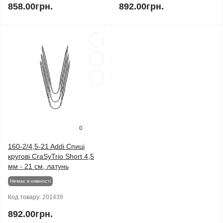
858.00грн.
892.00грн.
0
160-2/4,5-21 Addi Спиці
кругові CraSyTrio Short 4,5
мм - 21 см, латунь
Немає в нявності
Код товару:
201439
892.00грн.