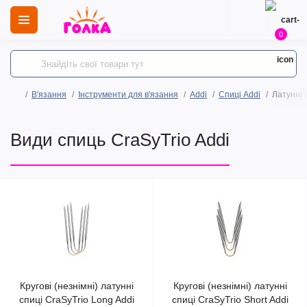
0
В'язання
Інструменти для в'язання
Addi
Спиці Addi
Латунні к
Види спиць CraSyTrio Addi
Кругові (незнімні) латунні
Кругові (незнімні) латунні
спиці CraSyTrio Long Addi
спиці CraSyTrio Short Addi