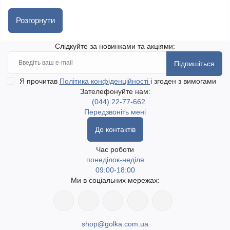
Чому обирають golka.com.ua:
Розгорнути
• Оригінальна продукція Addi з Німеччини
• Швидка доставка по всій Україні, навіть у найвіддаленіші
Слідкуйте за новинками та акціями:
куточки
Підпишіться
• Самовивіз у місті
Одеса
• Програма лояльності та приємні ціни
Я прочитав
Політика конфіденційності
і згоден з вимогами
Зателефонуйте нам:
• Надійна доставка
Новою поштою
та
Укрпоштою
(044) 22-77-662
Передзвоніть мені
До контактів
Час роботи
понеділок-неділя
09:00-18:00
Ми в соціальних мережах:
shop@golka.com.ua