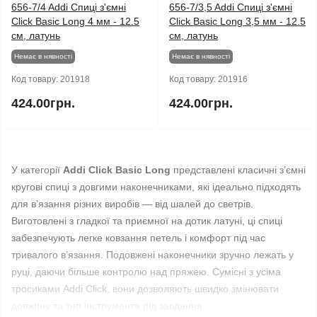
656-7/4 Addi Спиці з'ємні
656-7/3,5 Addi Спиці з'ємні
Click Basic Long 4 мм - 12.5
Click Basic Long 3,5 мм - 12.5
см, латунь
см, латунь
Немає в нявності
Немає в нявності
Код товару:
201918
Код товару:
201916
424.00грн.
424.00грн.
У категорії
Addi Click Basic Long
представлені класичні з’ємні
кругові спиці з довгими наконечниками, які ідеально підходять
для в’язання різних виробів — від шалей до светрів.
Виготовлені з гладкої та приємної на дотик латуні, ці спиці
забезпечують легке ковзання петель і комфорт під час
тривалого в’язання. Подовжені наконечники зручно лежать у
руці, даючи більше контролю над пряжею. Сумісні з усіма
тросиками Addi Click, вони дозволяють швидко змінювати
довжину та тип інструмента під завдання.