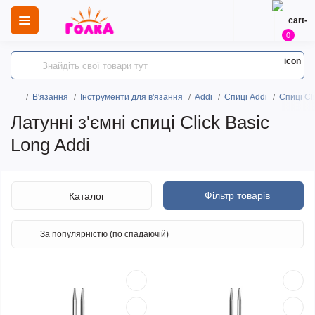
0
В'язання
Інструменти для в'язання
Addi
Спиці Addi
Спиці Cli
Латунні з'ємні спиці Click Basic
Long Addi
Фільтр товарів
Каталог