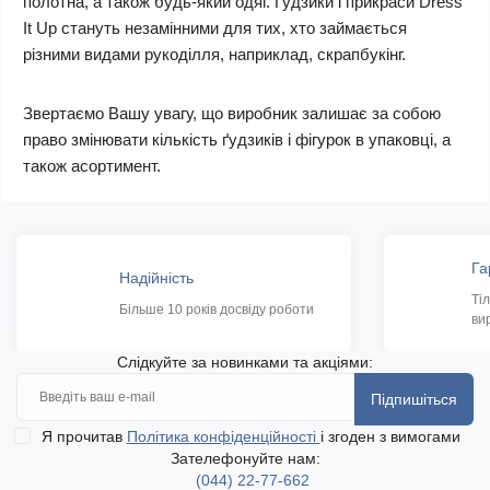
полотна, а також будь-який одяг. Гудзики і прикраси Dress
It Up стануть незамінними для тих, хто займається
різними видами рукоділля, наприклад, скрапбукінг.
Звертаємо Вашу увагу, що виробник залишає за собою
право змінювати кількість ґудзиків і фігурок в упаковці, а
також асортимент.
Га
Надійність
Ті
Більше 10 років досвіду роботи
ви
Слідкуйте за новинками та акціями:
Підпишіться
Я прочитав
Політика конфіденційності
і згоден з вимогами
Зателефонуйте нам:
(044) 22-77-662