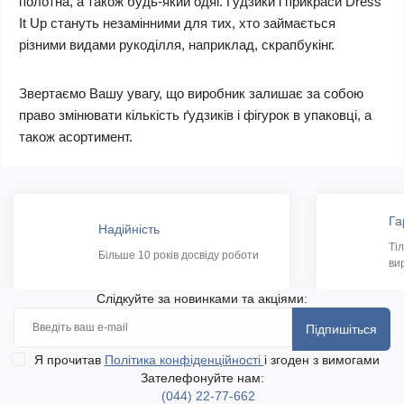
полотна, а також будь-який одяг. Гудзики і прикраси Dress
It Up стануть незамінними для тих, хто займається
різними видами рукоділля, наприклад, скрапбукінг.
Звертаємо Вашу увагу, що виробник залишає за собою
право змінювати кількість ґудзиків і фігурок в упаковці, а
також асортимент.
Га
Надійність
Ті
Більше 10 років досвіду роботи
ви
Слідкуйте за новинками та акціями:
Підпишіться
Я прочитав
Політика конфіденційності
і згоден з вимогами
Зателефонуйте нам:
(044) 22-77-662