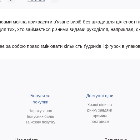
ами можна прикрасити в'язане виріб без шкоди для цілісності по
для тих, хто займається різними видами рукоділля, наприклад, ск
за собою право змінювати кількість ґудзиків і фігурок в упаков
Бонуси за
Доступні ціни
покупки
Кращі ціни на
ринку завдяки
Нарахування
прямим
бонусних балів
поставкам
за кожну покупку
Час роботи
Популярне