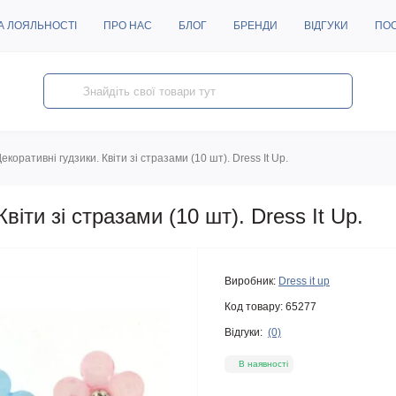
А ЛОЯЛЬНОСТІ
ПРО НАС
БЛОГ
БРЕНДИ
ВІДГУКИ
ПО
екоративні гудзики. Квіти зі стразами (10 шт). Dress It Up.
віти зі стразами (10 шт). Dress It Up.
Виробник:
Dress it up
Код товару:
65277
Відгуки:
(0)
В наявності