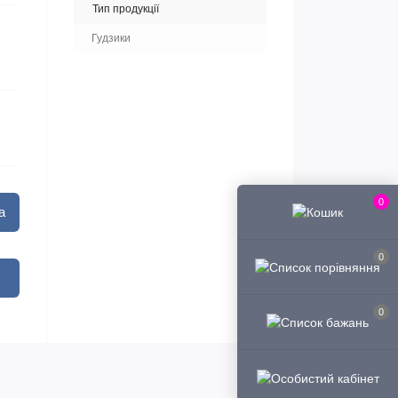
Тип продукції
Гудзики
0
а
0
0