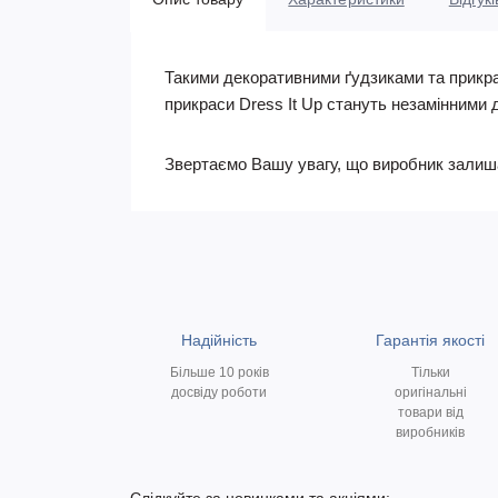
Такими декоративними ґудзиками та прикрас
прикраси Dress It Up стануть незамінними 
Звертаємо Вашу увагу, що виробник залишає 
Надійність
Гарантія якості
Більше 10 років
Тільки
досвіду роботи
оригінальні
товари від
виробників
Слідкуйте за новинками та акціями: