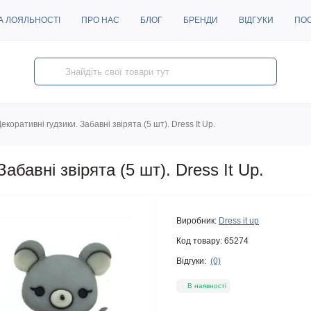
А ЛОЯЛЬНОСТІ
ПРО НАС
БЛОГ
БРЕНДИ
ВІДГУКИ
ПО
екоративні гудзики. Забавні звірята (5 шт). Dress It Up.
абавні звірята (5 шт). Dress It Up.
Виробник:
Dress it up
Код товару:
65274
Відгуки:
(0)
В наявності