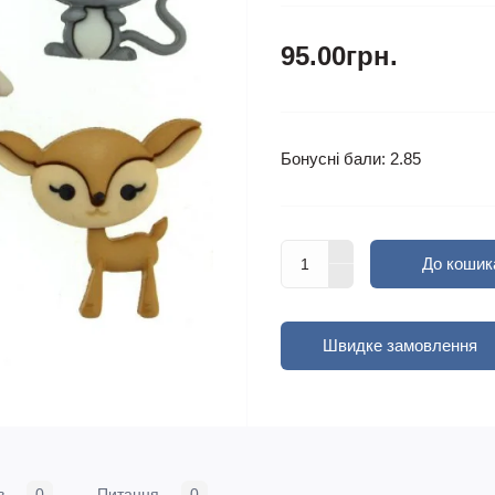
95.00грн.
Бонусні бали: 2.85
До кошик
Швидке замовлення
в
0
Питання
0