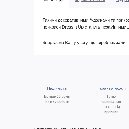
Такими декоративними ґудзиками та прикрас
прикраси Dress It Up стануть незамінними 
Звертаємо Вашу увагу, що виробник залишає 
Надійність
Гарантія якості
Більше 10 років
Тільки
досвіду роботи
оригінальні
товари від
виробників
Слідкуйте за новинками та акціями: