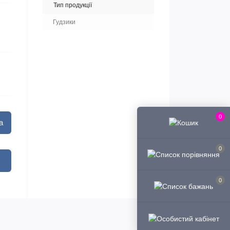
Тип продукції
Гудзики
0
а
0
0