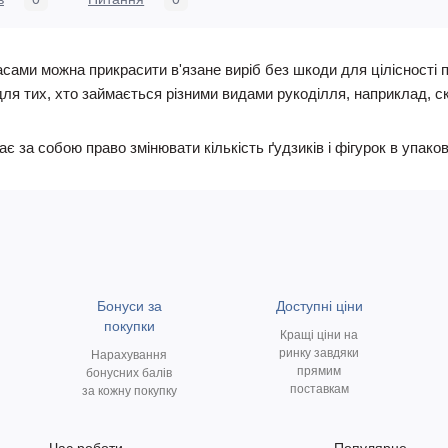
ами можна прикрасити в'язане виріб без шкоди для цілісності по
для тих, хто займається різними видами рукоділля, наприклад, ск
за собою право змінювати кількість ґудзиків і фігурок в упаков
Бонуси за
Доступні ціни
покупки
Кращі ціни на
ринку завдяки
Нарахування
прямим
бонусних балів
поставкам
за кожну покупку
Час роботи
Популярне