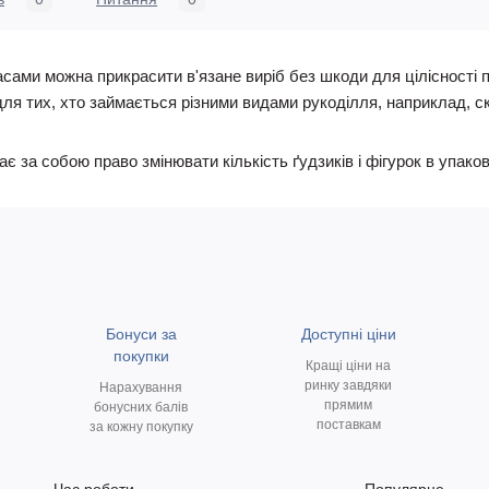
ами можна прикрасити в'язане виріб без шкоди для цілісності по
для тих, хто займається різними видами рукоділля, наприклад, ск
за собою право змінювати кількість ґудзиків і фігурок в упаков
Бонуси за
Доступні ціни
покупки
Кращі ціни на
ринку завдяки
Нарахування
прямим
бонусних балів
поставкам
за кожну покупку
Час роботи
Популярне