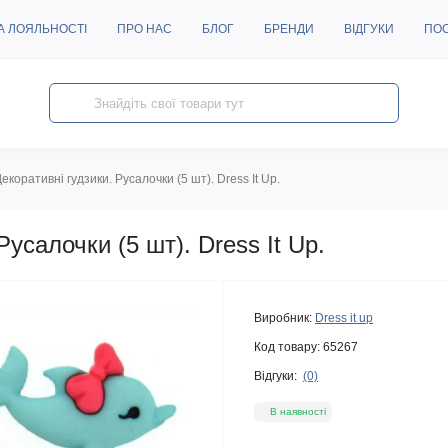
А ЛОЯЛЬНОСТІ
ПРО НАС
БЛОГ
БРЕНДИ
ВІДГУКИ
ПО
екоративні гудзики. Русалочки (5 шт). Dress It Up.
Русалочки (5 шт). Dress It Up.
Виробник:
Dress it up
Код товару:
65267
Відгуки:
(0)
В наявності