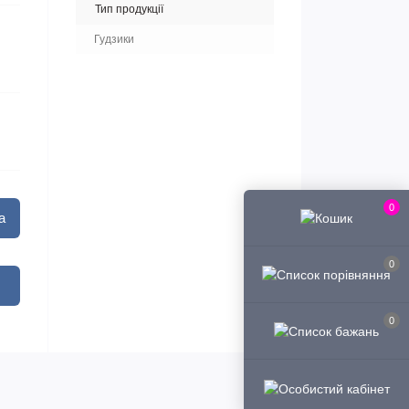
Тип продукції
Гудзики
0
а
0
0