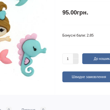
95.00грн.
Бонусні бали: 2.85
До кошик
Швидке замовлення
в
0
Питання
0