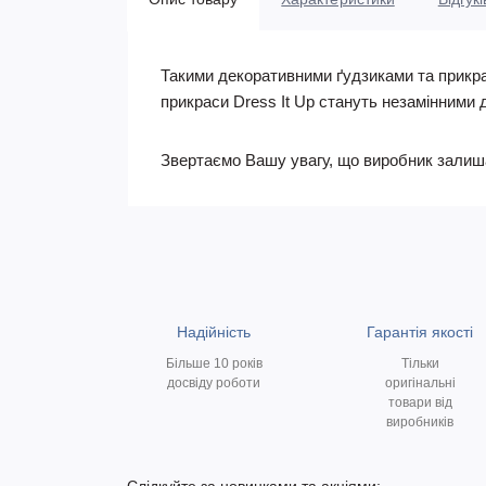
Такими декоративними ґудзиками та прикрас
прикраси Dress It Up стануть незамінними 
Звертаємо Вашу увагу, що виробник залишає 
Надійність
Гарантія якості
Більше 10 років
Тільки
досвіду роботи
оригінальні
товари від
виробників
Слідкуйте за новинками та акціями: