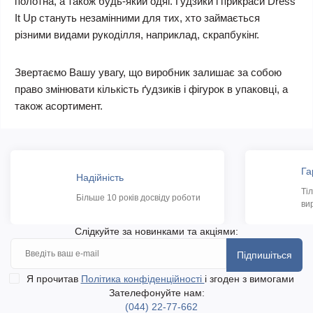
полотна, а також будь-який одяг. Гудзики і прикраси Dress
It Up стануть незамінними для тих, хто займається
різними видами рукоділля, наприклад, скрапбукінг.
Звертаємо Вашу увагу, що виробник залишає за собою
право змінювати кількість ґудзиків і фігурок в упаковці, а
також асортимент.
Га
Надійність
Ті
Більше 10 років досвіду роботи
ви
Слідкуйте за новинками та акціями:
Підпишіться
Я прочитав
Політика конфіденційності
і згоден з вимогами
Зателефонуйте нам:
(044) 22-77-662