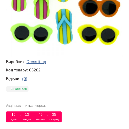
Виробник:
Dress it up
Код товару:
65262
Відгуки:
(0)
В наявності
Акція закінчиться через:
15
:
13
:
49
:
35
днів
годин
хвилин
секунд