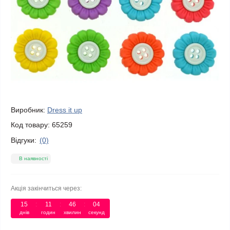
Виробник:
Dress it up
Код товару:
65259
Відгуки:
(0)
В наявності
Акція закінчиться через:
15
:
11
:
46
:
04
днів
годин
хвилин
секунд