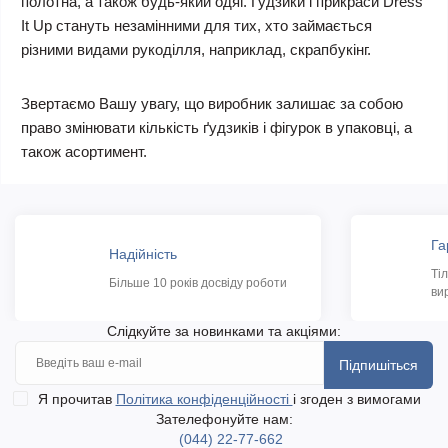
полотна, а також будь-який одяг. Гудзики і прикраси Dress
It Up стануть незамінними для тих, хто займається
різними видами рукоділля, наприклад, скрапбукінг.
Звертаємо Вашу увагу, що виробник залишає за собою
право змінювати кількість ґудзиків і фігурок в упаковці, а
також асортимент.
Га
Надійність
Ті
Більше 10 років досвіду роботи
ви
Слідкуйте за новинками та акціями:
Підпишіться
Я прочитав
Політика конфіденційності
і згоден з вимогами
Зателефонуйте нам:
(044) 22-77-662