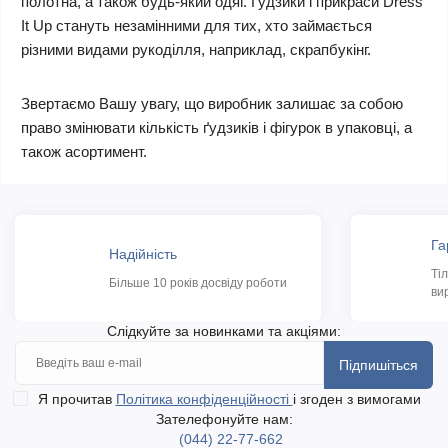
полотна, а також будь-який одяг. Гудзики і прикраси Dress
It Up стануть незамінними для тих, хто займається
різними видами рукоділля, наприклад, скрапбукінг.
Звертаємо Вашу увагу, що виробник залишає за собою
право змінювати кількість ґудзиків і фігурок в упаковці, а
також асортимент.
Га
Надійність
Ті
Більше 10 років досвіду роботи
ви
Слідкуйте за новинками та акціями:
Підпишіться
Я прочитав
Політика конфіденційності
і згоден з вимогами
Зателефонуйте нам:
(044) 22-77-662