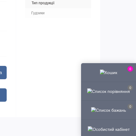
Тип продукції
Гудзики
0
а
0
0