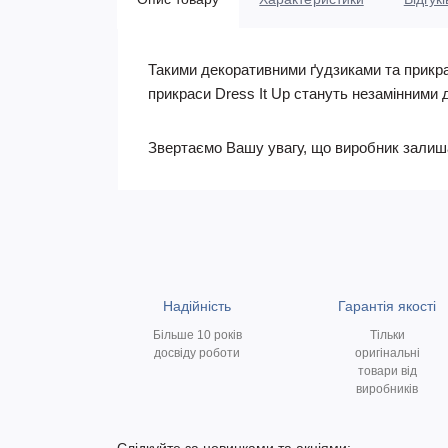
Такими декоративними ґудзиками та прикрас
прикраси Dress It Up стануть незамінними 
Звертаємо Вашу увагу, що виробник залишає 
Надійність
Гарантія якості
Більше 10 років
Тільки
досвіду роботи
оригінальні
товари від
виробників
Слідкуйте за новинками та акціями: