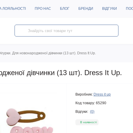
А ЛОЯЛЬНОСТІ
ПРО НАС
БЛОГ
БРЕНДИ
ВІДГУКИ
ПО
ігурки. Для новонародженої дівчинки (13 шт). Dress It Up.
дженої дівчинки (13 шт). Dress It Up.
Виробник:
Dress it up
Код товару:
65290
Відгуки:
(0)
В наявності