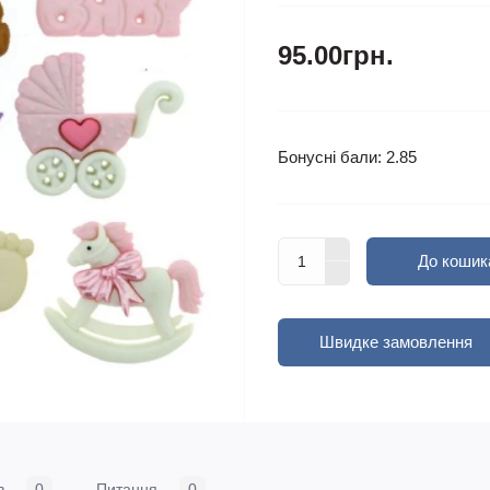
95.00грн.
Бонусні бали: 2.85
До кошик
Швидке замовлення
в
0
Питання
0