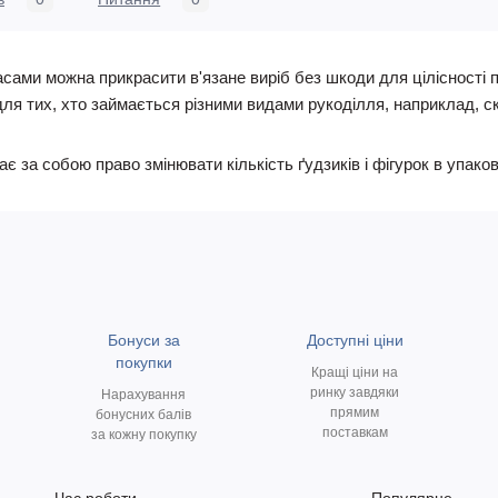
ами можна прикрасити в'язане виріб без шкоди для цілісності по
для тих, хто займається різними видами рукоділля, наприклад, ск
за собою право змінювати кількість ґудзиків і фігурок в упаков
Бонуси за
Доступні ціни
покупки
Кращі ціни на
ринку завдяки
Нарахування
прямим
бонусних балів
поставкам
за кожну покупку
Час роботи
Популярне