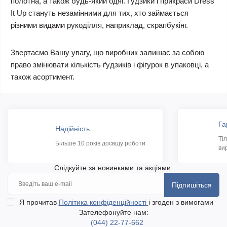
полотна, а також будь-який одяг. Гудзики і прикраси Dress
It Up стануть незамінними для тих, хто займається
різними видами рукоділля, наприклад, скрапбукінг.
Звертаємо Вашу увагу, що виробник залишає за собою
право змінювати кількість ґудзиків і фігурок в упаковці, а
також асортимент.
Га
Надійність
Ті
Більше 10 років досвіду роботи
ви
Слідкуйте за новинками та акціями:
Підпишіться
Я прочитав
Політика конфіденційності
і згоден з вимогами
Зателефонуйте нам:
(044) 22-77-662