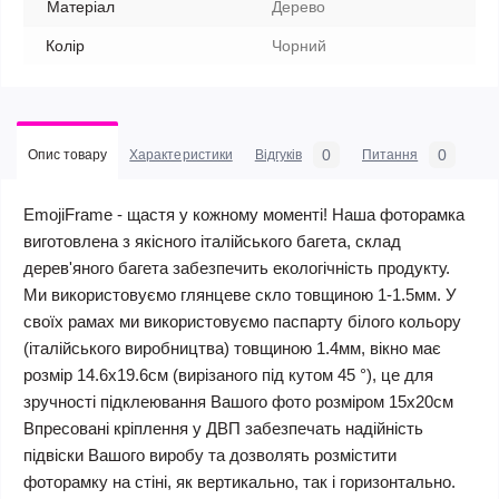
Матеріал
Дерево
Колір
Чорний
0
0
Опис товару
Характеристики
Відгуків
Питання
EmojiFrame - щастя у кожному моменті! Наша фоторамка
виготовлена з якісного італійського багета, склад
дерев'яного багета забезпечить екологічність продукту.
Ми використовуємо глянцеве скло товщиною 1-1.5мм. У
своїх рамах ми використовуємо паспарту білого кольору
(італійського виробництва) товщиною 1.4мм, вікно має
розмір 14.6х19.6см (вирізаного під кутом 45 °), це для
зручності підклеювання Вашого фото розміром 15х20см
Впресовані кріплення у ДВП забезпечать надійність
підвіски Вашого виробу та дозволять розмістити
фоторамку на стіні, як вертикально, так і горизонтально.