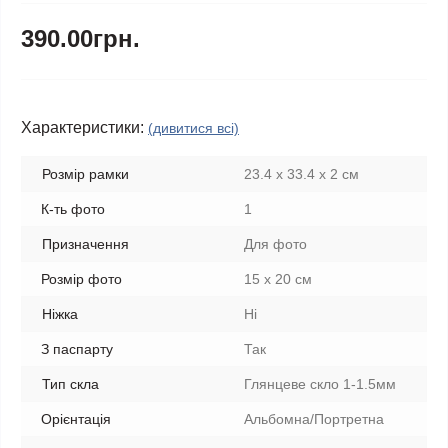
390.00грн.
Характеристики:
(дивитися всі)
Розмір рамки
23.4 х 33.4 х 2 см
К-ть фото
1
Призначення
Для фото
Розмір фото
15 х 20 см
Ніжка
Ні
З паспарту
Так
Тип скла
Глянцеве скло 1-1.5мм
Орієнтація
Альбомна/Портретна