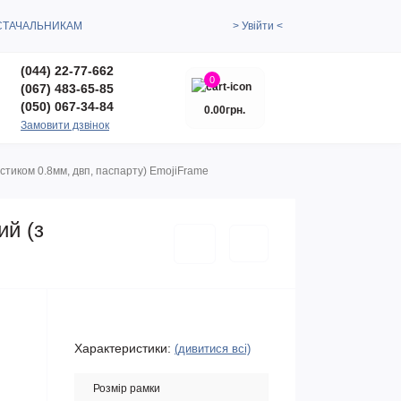
СТАЧАЛЬНИКАМ
> Увійти <
(044) 22-77-662
0
(067) 483-65-85
(050) 067-34-84
0.00грн.
Замовити дзвінок
тиком 0.8мм, двп, паспарту) EmojiFrame
ий (з
Характеристики:
(дивитися всі)
Розмір рамки