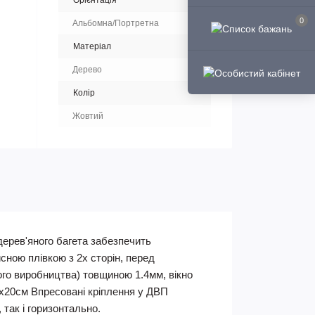
Орієнтація
0
Альбомна/Портретна
Матеріал
Дерево
Колір
Жовтий
дерев'яного багета забезпечить
сною плівкою з 2х сторін, перед
кого виробництва) товщиною 1.4мм, вікно
15х20см Впресовані кріплення у ДВП
 так і горизонтально.