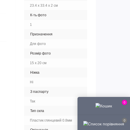
23.4 х 33.4 х 2 см
К-ть фото
1
Призначення
Для фото
Розмір фото
15 х 20 см
Ніжка
Ні
З паспарту
Так
0
Тип скла
Пластик глянцевий 0.8мм
0