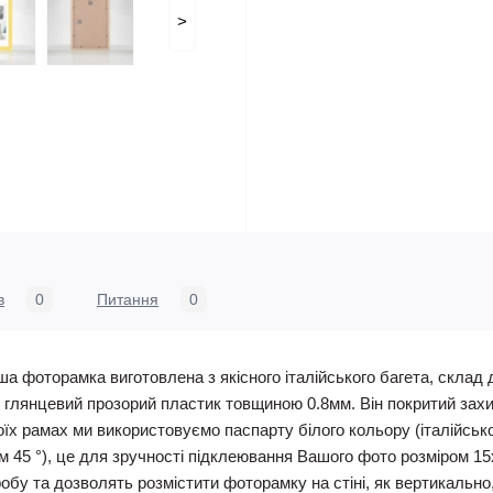
>
в
0
Питання
0
а фоторамка виготовлена з якісного італійського багета, склад 
 глянцевий прозорий пластик товщиною 0.8мм. Він покритий захи
воїх рамах ми використовуємо паспарту білого кольору (італійсь
том 45 °), це для зручності підклеювання Вашого фото розміром 
обу та дозволять розмістити фоторамку на стіні, як вертикально,