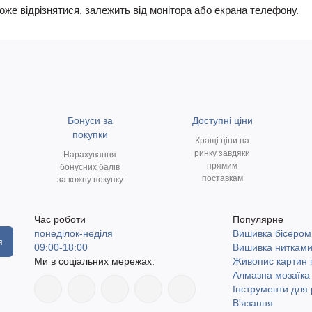
може відрізнятися, залежить від монітора або екрана телефону.
Бонуси за
Доступні ціни
покупки
Кращі ціни на
ринку завдяки
Нарахування
прямим
бонусних балів
поставкам
за кожну покупку
Час роботи
Популярне
понеділок-неділя
Вишивка бісером
я
09:00-18:00
Вишивка ниткам
Ми в соціальних мережах:
Живопис картин
Алмазна мозаїка
Інструменти для 
В'язання