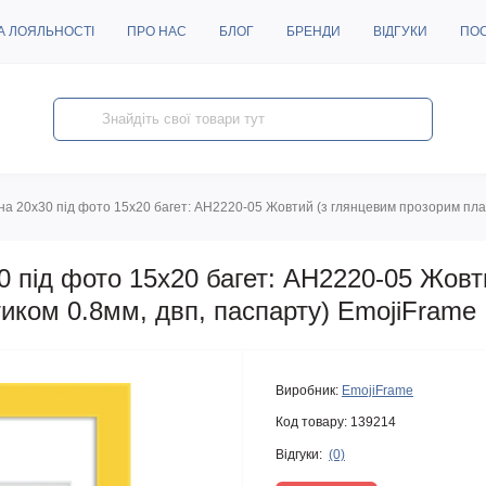
А ЛОЯЛЬНОСТІ
ПРО НАС
БЛОГ
БРЕНДИ
ВІДГУКИ
ПО
а 20х30 під фото 15х20 багет: AH2220-05 Жовтий (з глянцевим прозорим плас
 під фото 15х20 багет: AH2220-05 Жовт
иком 0.8мм, двп, паспарту) EmojiFrame
Виробник:
EmojiFrame
Код товару:
139214
Відгуки:
(0)