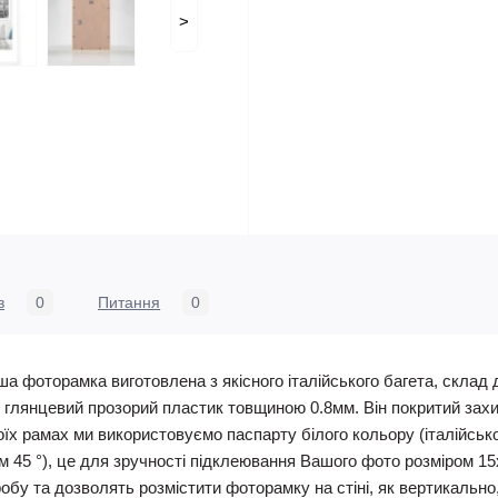
>
в
0
Питання
0
а фоторамка виготовлена з якісного італійського багета, склад 
 глянцевий прозорий пластик товщиною 0.8мм. Він покритий захи
воїх рамах ми використовуємо паспарту білого кольору (італійсь
том 45 °), це для зручності підклеювання Вашого фото розміром 
обу та дозволять розмістити фоторамку на стіні, як вертикально,