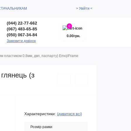
СТАЧАЛЬНИКАМ
> Увійти <
(044) 22-77-662
0
(067) 483-65-85
(050) 067-34-84
0.00грн.
Замовити дзвінок
им пластиком 0.8мм, двп, паспарту) EmojiFrame
 глянець (з
Характеристики:
(дивитися всі)
Розмір рамки