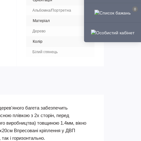
Орієнтація
0
Альбомна/Портретна
Матеріал
Дерево
Колір
Білий глянець
дерев'яного багета забезпечить
сною плівкою з 2х сторін, перед
кого виробництва) товщиною 1.4мм, вікно
15х20см Впресовані кріплення у ДВП
 так і горизонтально.