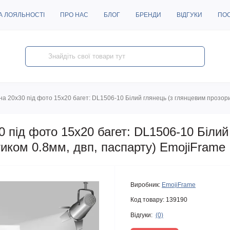
А ЛОЯЛЬНОСТІ
ПРО НАС
БЛОГ
БРЕНДИ
ВІДГУКИ
ПО
а 20х30 під фото 15х20 багет: DL1506-10 Білий глянець (з глянцевим прозор
 під фото 15х20 багет: DL1506-10 Білий
иком 0.8мм, двп, паспарту) EmojiFrame
Виробник:
EmojiFrame
Код товару:
139190
Відгуки:
(0)