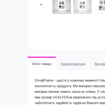
<
Опис товару
Характеристики
Відгукі
EmojiFrame - щастя у кожному моменті! Наш
екологічність продукту. Ми використовуємо
використанням зніміть захисну плівку. У с
має розмір 14.6х19.6см (вирізаного під ку
забезпечать надійність підвіски Вашого вир