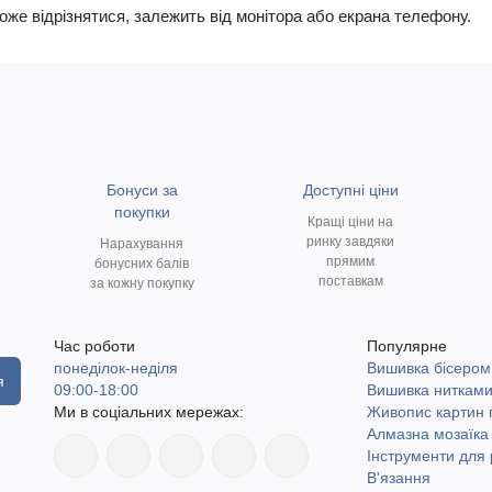
може відрізнятися, залежить від монітора або екрана телефону.
Бонуси за
Доступні ціни
покупки
Кращі ціни на
ринку завдяки
Нарахування
прямим
бонусних балів
поставкам
за кожну покупку
Час роботи
Популярне
понеділок-неділя
Вишивка бісером
я
09:00-18:00
Вишивка ниткам
Ми в соціальних мережах:
Живопис картин
Алмазна мозаїка
Інструменти для 
В'язання