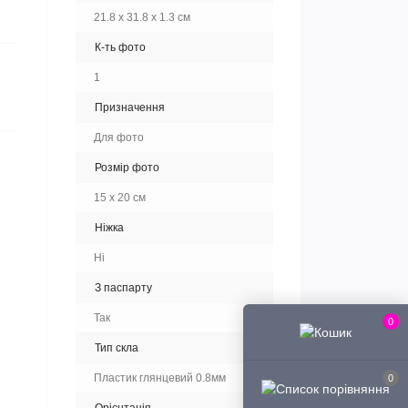
21.8 х 31.8 х 1.3 см
К-ть фото
1
Призначення
Для фото
Розмір фото
15 х 20 см
Ніжка
Ні
З паспарту
Так
0
Тип скла
Пластик глянцевий 0.8мм
0