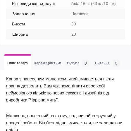
Різновиди канви, каунт
Aida 16 ct (63 кл/10 см)
Заповнення
Часткове
Висота
30
Ширина
20
0
0
Опис товару
Характеристики
Відгуків
Питання
Канва з нанесеним малюнком, який змивається після
прання дозволить Вам урізноманітнити своє хобі
неймовірною кількістю нових сюжетів і дизайнів від
виробника "Чарівна мить".
Малюнок, нанесений на схему, надзвичайно зручний у
процесі роботи. Він безслідно змивається, не залишаючи
слідів.