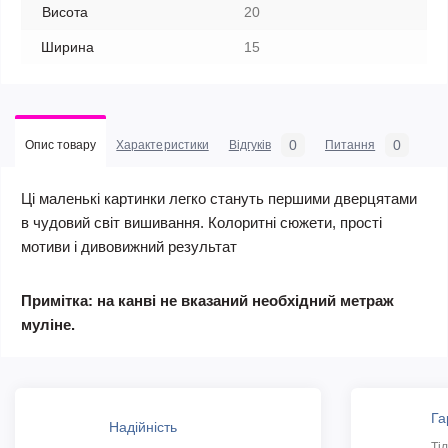
Висота
20
Ширина
15
0
0
Опис товару
Характеристики
Відгуків
Питання
Ці маленькі картинки легко стануть першими дверцятами
в чудовий світ вишивання. Колоритні сюжети, прості
мотиви і дивовижний результат
Примітка: на канві не вказаний необхідний метраж
муліне.
Га
Надійність
Ті