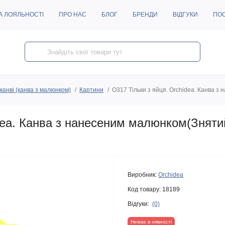
А ЛОЯЛЬНОСТІ
ПРО НАС
БЛОГ
БРЕНДИ
ВІДГУКИ
ПО
канві (канва з малюнком)
Картини
O317 Тільки з яйця. Orchidea. Канва 
dea. Канва з нанесеним малюнком(Зняти
Виробник:
Orchidea
Код товару:
18189
Відгуки:
(0)
Немає в нявності