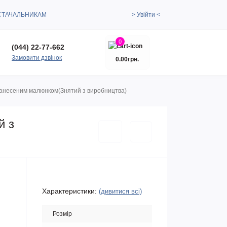
СТАЧАЛЬНИКАМ
> Увійти <
0
(044) 22-77-662
Замовити дзвінок
0.00грн.
з нанесеним малюнком(Знятий з виробництва)
й з
Характеристики:
(дивитися всі)
Розмір