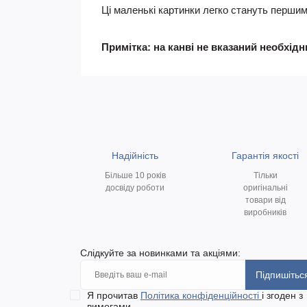
Ці маленькі картинки легко стануть перши
Примітка: на канві не вказаний необхід
Надійність
Гарантія якості
Більше 10 років
Тільки
досвіду роботи
оригінальні
товари від
виробників
Слідкуйте за новинками та акціями:
Підпишітьс
Я прочитав
Політика конфіденційності
і згоден з
вимогами