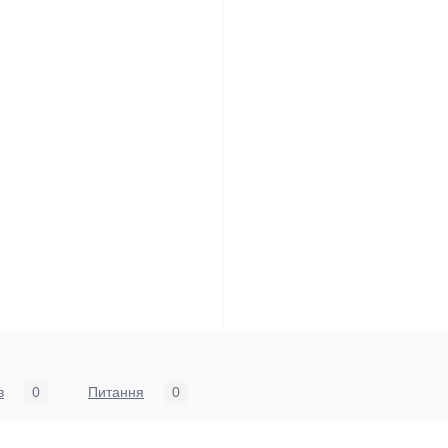
в
0
Питання
0