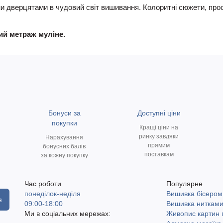
ми дверцятами в чудовий світ вишивання. Колоритні сюжети, прос
ний метраж муліне.
Бонуси за
Доступні ціни
покупки
Кращі ціни на
ринку завдяки
Нарахування
прямим
бонусних балів
поставкам
за кожну покупку
Час роботи
Популярне
понеділок-неділя
Вишивка бісером
я
09:00-18:00
Вишивка ниткам
Ми в соціальних мережах:
Живопис картин