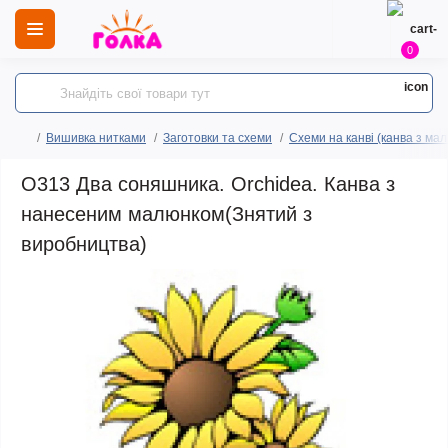
0
Вишивка нитками
Заготовки та схеми
Схеми на канві (канва з ма
O313 Два соняшника. Orchidea. Канва з
нанесеним малюнком(Знятий з
виробництва)