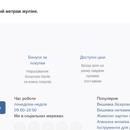
ний метраж муліне.
Бонуси за
Доступні ціни
покупки
Кращі ціни на
ринку завдяки
Нарахування
прямим
бонусних балів
поставкам
за кожну покупку
Час роботи
Популярне
понеділок-неділя
Вишивка бісером
я
09:00-18:00
Вишивка ниткам
Ми в соціальних мережах:
Живопис картин
Алмазна мозаїка
Інструменти для 