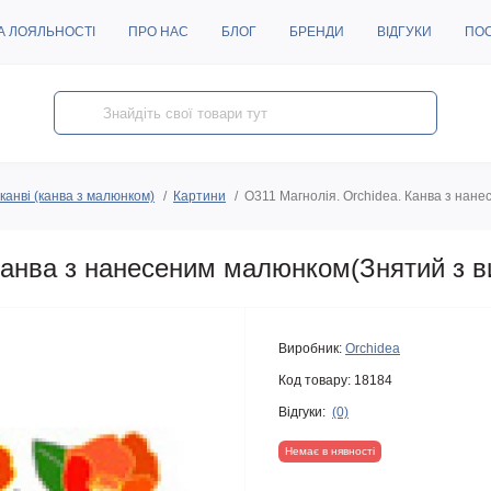
А ЛОЯЛЬНОСТІ
ПРО НАС
БЛОГ
БРЕНДИ
ВІДГУКИ
ПО
канві (канва з малюнком)
Картини
O311 Магнолія. Orchidea. Канва з нан
 Канва з нанесеним малюнком(Знятий з 
Виробник:
Orchidea
Код товару:
18184
Відгуки:
(0)
Немає в нявності