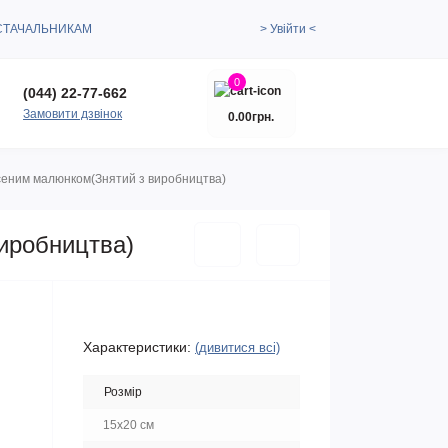
СТАЧАЛЬНИКАМ
> Увійти <
0
(044) 22-77-662
Замовити дзвінок
0.00грн.
есеним малюнком(Знятий з виробництва)
виробництва)
Характеристики:
(дивитися всі)
Розмір
15x20 см