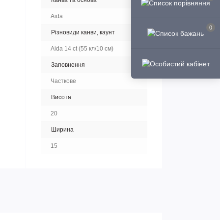
Канва та основа
Aida
0
Різновиди канви, каунт
Aida 14 ct (55 кл/10 см)
Заповнення
Часткове
Висота
20
Ширина
15