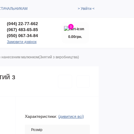
СТАЧАЛЬНИКАМ
> Увійти <
(044) 22-77-662
0
(067) 483-65-85
(050) 067-34-84
0.00грн.
Замовити дзвінок
 з нанесеним малюнком(Знятий з виробництва)
тий з
Характеристики:
(дивитися всі)
Розмір