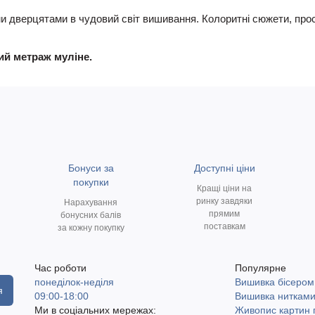
ми дверцятами в чудовий світ вишивання. Колоритні сюжети, прос
ний метраж муліне.
Бонуси за
Доступні ціни
покупки
Кращі ціни на
ринку завдяки
Нарахування
прямим
бонусних балів
поставкам
за кожну покупку
Час роботи
Популярне
понеділок-неділя
Вишивка бісером
я
09:00-18:00
Вишивка ниткам
Ми в соціальних мережах:
Живопис картин