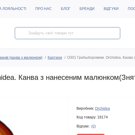
А ЛОЯЛЬНОСТІ
ПРО НАС
БЛОГ
БРЕНДИ
ВІДГУКИ
ПО
канві (канва з малюнком)
Картини
O301 Грибыборовики. Orchidea. Канва
idea. Канва з нанесеним малюнком(Зня
Виробник:
Orchidea
Код товару:
18174
Відгуки:
(0)