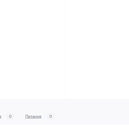
в
0
Питання
0