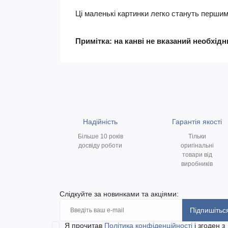
Ці маленькі картинки легко стануть перши
Примітка: на канві не вказаний необхід
Надійність
Гарантія якості
Більше 10 років
Тільки
досвіду роботи
оригінальні
товари від
виробників
Слідкуйте за новинками та акціями:
Підпишітьс
Я прочитав
Політика конфіденційності
і згоден з