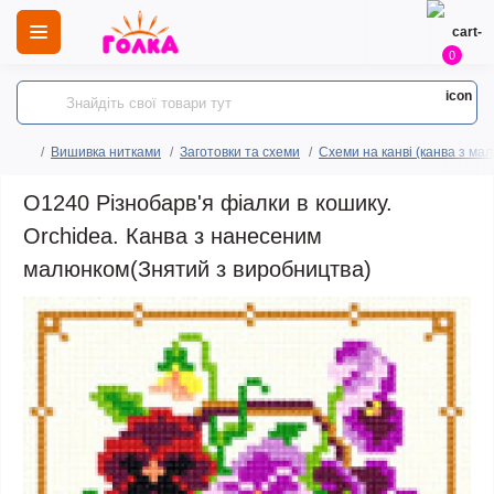
0
Вишивка нитками
Заготовки та схеми
Схеми на канві (канва з ма
O1240 Різнобарв'я фіалки в кошику.
Orchidea. Канва з нанесеним
малюнком(Знятий з виробництва)