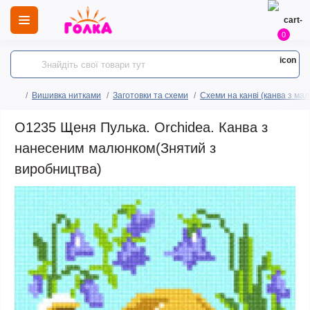
0
Вишивка нитками
Заготовки та схеми
Схеми на канві (канва з ма
O1235 Щеня Пулька. Orchidea. Канва з
нанесеним малюнком(Знятий з
виробництва)