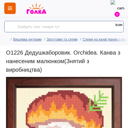
0
Вишивка нитками
Заготовки та схеми
Схеми на канві (канва з ма
O1226 Дедушкаборовик. Orchidea. Канва з
нанесеним малюнком(Знятий з
виробництва)