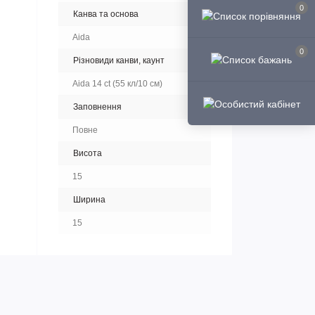
0
Канва та основа
Aida
0
Різновиди канви, каунт
Aida 14 ct (55 кл/10 см)
Заповнення
Повне
Висота
15
Ширина
15