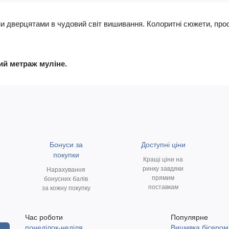
и дверцятами в чудовий світ вишивання. Колоритні сюжети, прос
ний метраж муліне.
Бонуси за
Доступні ціни
покупки
Кращі ціни на
ринку завдяки
Нарахування
прямим
бонусних балів
поставкам
за кожну покупку
Час роботи
Популярне
понеділок-неділя
Вишивка бісером