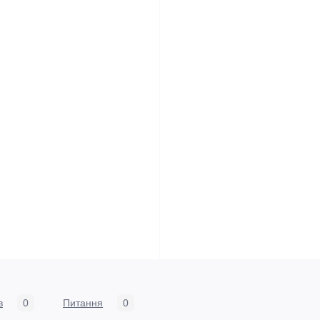
в
0
Питання
0