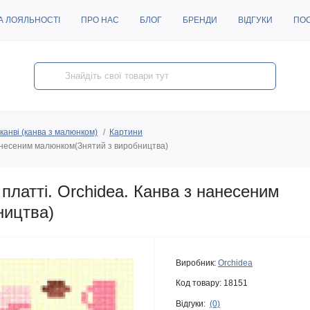
А ЛОЯЛЬНОСТІ
ПРО НАС
БЛОГ
БРЕНДИ
ВІДГУКИ
ПО
канві (канва з малюнком)
Картини
нанесеним малюнком(Знятий з виробництва)
латті. Orchidea. Канва з нанесеним
ництва)
Виробник:
Orchidea
Код товару:
18151
Відгуки:
(0)