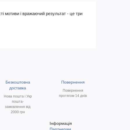
ті мотиви і вражаючий результат - це три
Безкоштовна
Повернення
доставка
Повернення
протягом 14 днів
Нова пошта і Укр
пошта-
замовлення від
2000 грн
Інформація
Партнерам