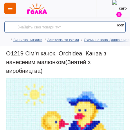
0
Вишивка нитками
Заготовки та схеми
Схеми на канві (канва з ма
O1219 Сім'я качок. Orchidea. Канва з
нанесеним малюнком(Знятий з
виробництва)