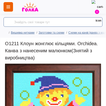
0
Вишивка нитками
Заготовки та схеми
Схеми на канві (канва з ма
O1211 Клоун жонглює кільцями. Orchidea.
Канва з нанесеним малюнком(Знятий з
виробництва)