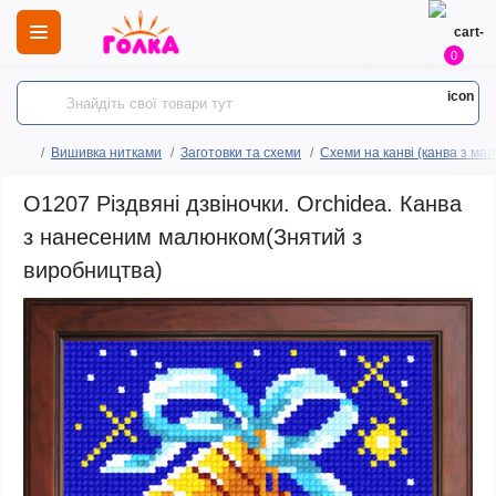
0
Вишивка нитками
Заготовки та схеми
Схеми на канві (канва з ма
O1207 Різдвяні дзвіночки. Orchidea. Канва
з нанесеним малюнком(Знятий з
виробництва)