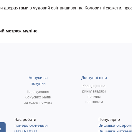
и дверцятами в чудовий світ вишивання. Колоритні сюжети, прос
ний метраж муліне.
Бонуси за
Доступні ціни
покупки
Кращі ціни на
ринку завдяки
Нарахування
прямим
бонусних балів
поставкам
за кожну покупку
Час роботи
Популярне
понеділок-неділя
Вишивка бісером
я
09:00-18:00
Вишивка ниткам