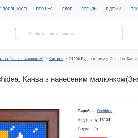
А ЛОЯЛЬНОСТІ
ПРО НАС
БЛОГ
БРЕНДИ
ВІДГУКИ
ПО
канві (канва з малюнком)
Картини
O1206 Будинок взимку. Orchidea. Канв
chidea. Канва з нанесеним малюнком(Зн
Виробник:
Orchidea
Код товару:
18134
Відгуки:
(0)