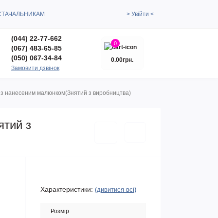
СТАЧАЛЬНИКАМ
> Увійти <
(044) 22-77-662
0
(067) 483-65-85
(050) 067-34-84
0.00грн.
Замовити дзвінок
а з нанесеним малюнком(Знятий з виробництва)
ятий з
Характеристики:
(дивитися всі)
Розмір