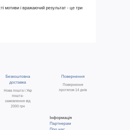
ті мотиви і вражаючий результат - це три
Безкоштовна
Повернення
доставка
Повернення
протягом 14 днів
Нова пошта і Укр
пошта-
замовлення від
2000 грн
Інформація
Партнерам
и
Про нас