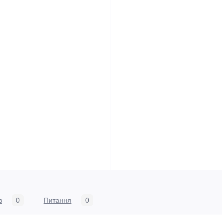
в
0
Питання
0