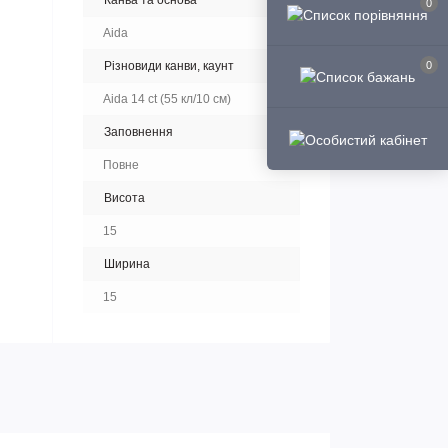
Канва та основа
0
Aida
Різновиди канви, каунт
0
Aida 14 ct (55 кл/10 см)
Заповнення
Повне
Висота
15
Ширина
15