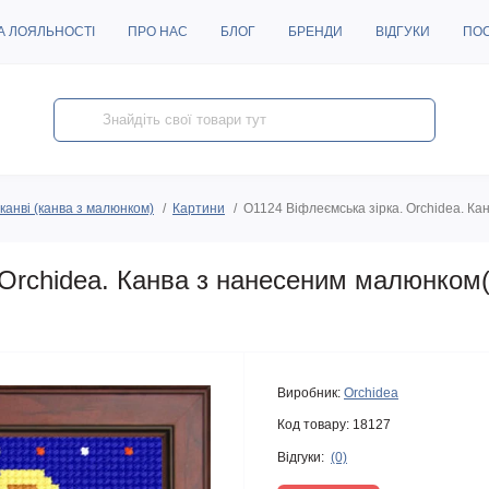
А ЛОЯЛЬНОСТІ
ПРО НАС
БЛОГ
БРЕНДИ
ВІДГУКИ
ПО
канві (канва з малюнком)
Картини
O1124 Віфлеємська зірка. Orchidea. К
 Orchidea. Канва з нанесеним малюнком
Виробник:
Orchidea
Код товару:
18127
Відгуки:
(0)