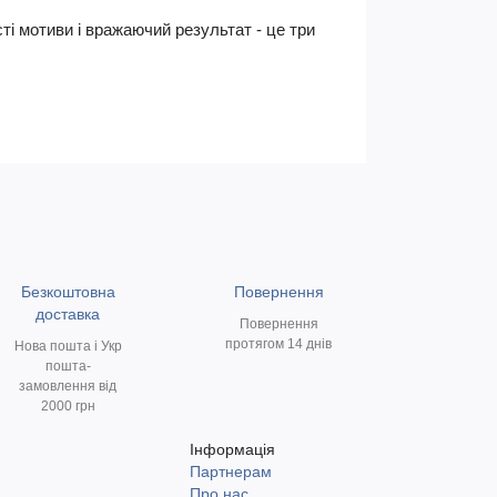
ті мотиви і вражаючий результат - це три
Безкоштовна
Повернення
доставка
Повернення
протягом 14 днів
Нова пошта і Укр
пошта-
замовлення від
2000 грн
Інформація
Партнерам
и
Про нас