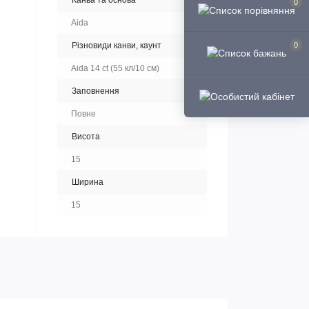
Канва та основа
0
Aida
Різновиди канви, каунт
0
Aida 14 ct (55 кл/10 см)
Заповнення
Повне
Висота
15
Ширина
15