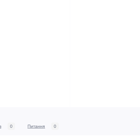
в
0
Питання
0