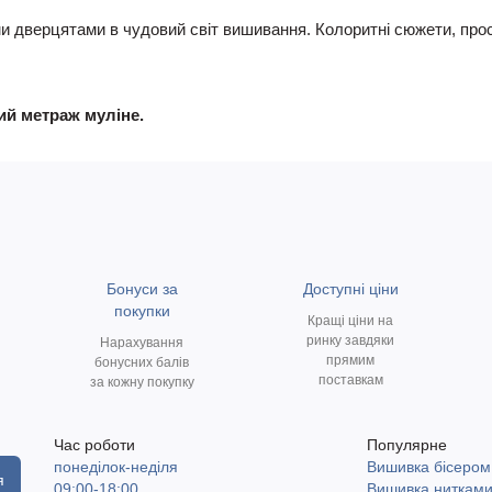
и дверцятами в чудовий світ вишивання. Колоритні сюжети, прос
ний метраж муліне.
Бонуси за
Доступні ціни
покупки
Кращі ціни на
ринку завдяки
Нарахування
прямим
бонусних балів
поставкам
за кожну покупку
Час роботи
Популярне
понеділок-неділя
Вишивка бісером
я
09:00-18:00
Вишивка ниткам