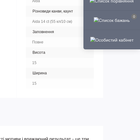
Aida
Різновиди канви, каунт
0
Aida 14 ct (55 кл/10 см)
Заповнення
Повне
Висота
15
Ширина
15
ті мотиви і вражаючий результат - це три