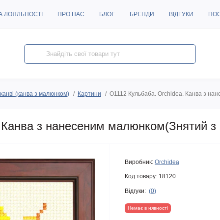
А ЛОЯЛЬНОСТІ
ПРО НАС
БЛОГ
БРЕНДИ
ВІДГУКИ
ПО
канві (канва з малюнком)
Картини
O1112 Кульбаба. Orchidea. Канва з на
. Канва з нанесеним малюнком(Знятий з
Виробник:
Orchidea
Код товару:
18120
Відгуки:
(0)
Немає в нявності