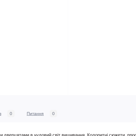
в
0
Питання
0
и дверцятами в чудовий світ вишивання. Колоритні сюжети, прос