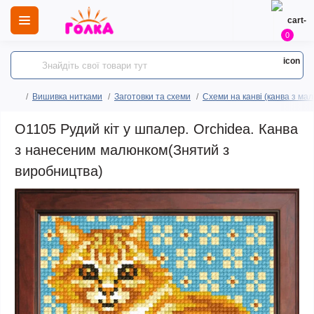
0
Вишивка нитками
Заготовки та схеми
Схеми на канві (канва з ма
O1105 Рудий кіт у шпалер. Orchidea. Канва
з нанесеним малюнком(Знятий з
виробництва)