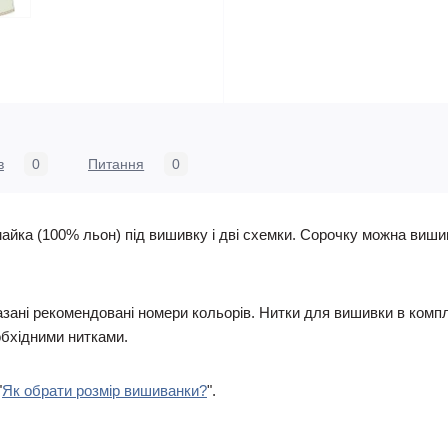
в
0
Питання
0
 майка (100% льон) під вишивку і дві схемки. Сорочку можна вишив
казані рекомендовані номери кольорів. Нитки для вишивки в компл
бхідними нитками.
"
Як обрати розмір вишиванки?
".