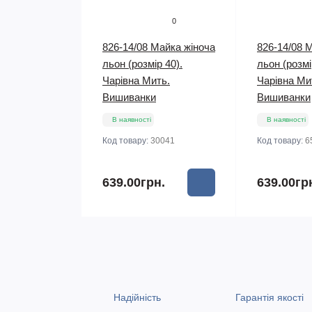
0
826-14/08 Майка жіноча
826-14/08 
льон (розмір 40).
льон (розмі
Чарівна Мить.
Чарівна Ми
Вишиванки
Вишиванки
В наявності
В наявності
Код товару:
30041
Код товару:
6
639.00грн.
639.00гр
Надійність
Гарантія якості