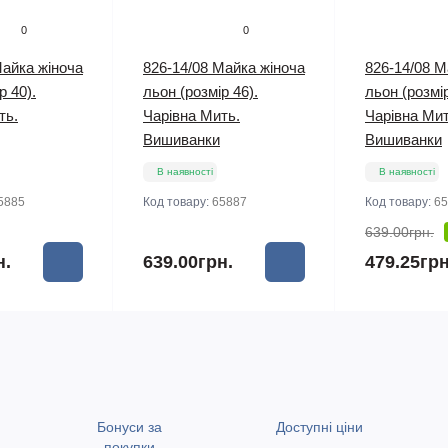
0
0
Майка жіноча
826-14/08 Майка жіноча
826-14/08 М
р 40).
льон (розмір 46).
льон (розмір
ть.
Чарівна Мить.
Чарівна Мит
Вишиванки
Вишиванки
В наявності
В наявності
5885
Код товару:
65887
Код товару:
65
639.00грн.
н.
639.00грн.
479.25грн
Бонуси за
Доступні ціни
покупки