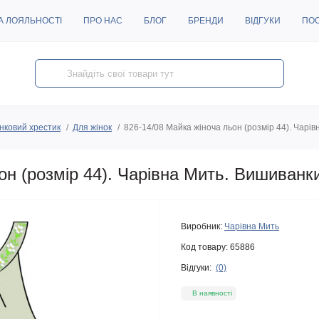
А ЛОЯЛЬНОСТІ
ПРО НАС
БЛОГ
БРЕНДИ
ВІДГУКИ
ПО
нковий хрестик
Для жінок
826-14/08 Майка жіноча льон (розмір 44). Чарі
он (розмір 44). Чарівна Мить. Вишиванк
Виробник:
Чарівна Мить
Код товару:
65886
Відгуки:
(0)
В наявності