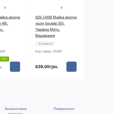
0
0
айка жіноча
826-14/08 Майка жіноча
 48).
льон (розмір 50).
ь.
Чарівна Мить.
Вишиванки
В наявності
888
Код товару:
65889
-25%
.
639.00грн.
Безкоштовна
Повернення
доставка