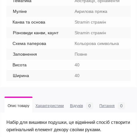
Тематика
Абстракції, орнаменти
Муліне
Акрилова пряжа
Канва та основа
Stramin страмін
Різновиди канви, каунт
Stramin страмін
Схема паперова
Кольорова символьна
Заповнення
Повне
Висота
40
Ширина
40
0
0
Опис товару
Характеристики
Відгуків
Питання
Набір для вишивки подушки, це відмінний спосіб створити
оригінальний елемент декору своїми руками.