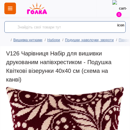
0
Вишивка нитками
Набори
Подушки, наволочки, звороти
Півхре
V126 Чарівниця Набір для вишивки
друкованим напівхрестиком - Подушка
Квіткові візерунки 40x40 см (схема на
канві)