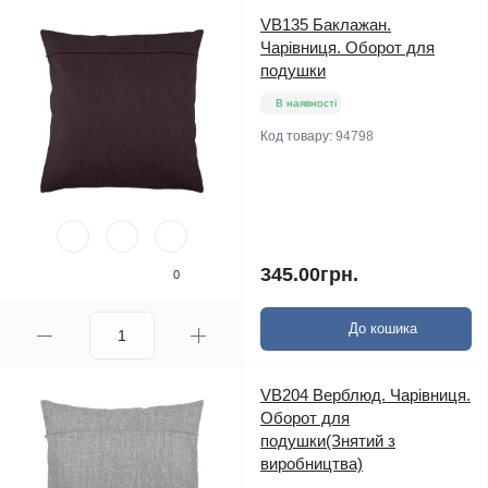
VB135 Баклажан.
Чарівниця. Оборот для
подушки
В наявності
Код товару:
94798
345.00грн.
0
До кошика
VB204 Верблюд. Чарівниця.
Оборот для
подушки(Знятий з
виробництва)