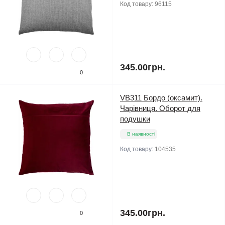
Код товару:
96115
345.00грн.
0
VB311 Бордо (оксамит).
Чарівниця. Оборот для
подушки
В наявності
Код товару:
104535
345.00грн.
0