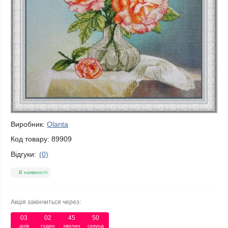
Виробник:
Olanta
Код товару:
89909
Відгуки:
(0)
В наявності
Акція закінчиться через:
03
:
02
:
45
:
50
днів
годин
хвилин
секунд