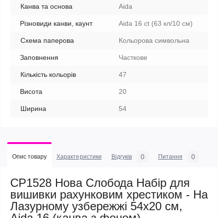
Канва та основа
Aida
Різновиди канви, каунт
Aida 16 ct (63 кл/10 см)
Схема паперова
Кольорова символьна
Заповнення
Часткове
Кількість кольорів
47
Висота
20
Ширина
54
0
0
Опис товару
Характеристики
Відгуків
Питання
СР1528 Нова Слобода Набір для
вишивки рахунковим хрестиком - На
Лазурному узбережжі 54x20 см,
Aida 16 (канва з фоном)