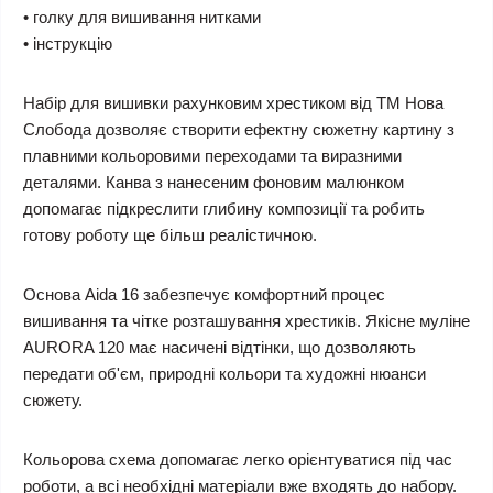
• голку для вишивання нитками
• інструкцію
Набір для вишивки рахунковим хрестиком від ТМ Нова
Слобода дозволяє створити ефектну сюжетну картину з
плавними кольоровими переходами та виразними
деталями. Канва з нанесеним фоновим малюнком
допомагає підкреслити глибину композиції та робить
готову роботу ще більш реалістичною.
Основа Aida 16 забезпечує комфортний процес
вишивання та чітке розташування хрестиків. Якісне муліне
AURORA 120 має насичені відтінки, що дозволяють
передати об'єм, природні кольори та художні нюанси
сюжету.
Кольорова схема допомагає легко орієнтуватися під час
роботи, а всі необхідні матеріали вже входять до набору.