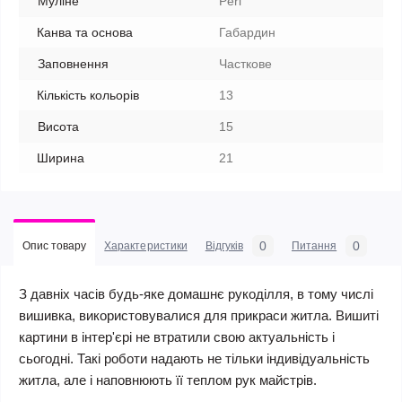
Муліне
Peri
Канва та основа
Габардин
Заповнення
Часткове
Кількість кольорів
13
Висота
15
Ширина
21
0
0
Опис товару
Характеристики
Відгуків
Питання
З давніх часів будь-яке домашнє рукоділля, в тому числі
вишивка, використовувалися для прикраси житла. Вишиті
картини в інтер'єрі не втратили свою актуальність і
сьогодні. Такі роботи надають не тільки індивідуальність
житла, але і наповнюють її теплом рук майстрів.