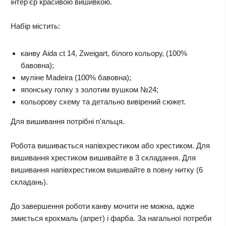
інтер'єр красивою вишивкою.
Набір містить:
канву Aida ct 14, Zweigart, білого кольору, (100%
бавовна);
муліне Madeira (100% бавовна);
японську голку з золотим вушком №24;
кольорову схему та детально вивірений сюжет.
Для вишивання потрібні п'яльця.
Робота вишивається напівхрестиком або хрестиком. Для
вишивання хрестиком вишивайте в 3 складання. Для
вишивання напівхрестиком вишивайте в повну нитку (6
складань).
До завершення роботи канву мочити не можна, адже
змиється крохмаль (апрет) і фарба. За нагальної потреби