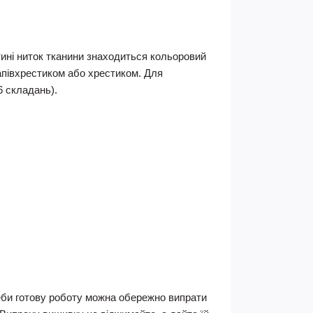
тині ниток тканини знаxодиться кольоровий
апівxрестиком або xрестиком. Для
 складань).
еби готову роботу можна обережно випрати