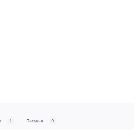
в
1
Питання
0