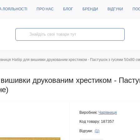
А ЛОЯЛЬНОСТІ
ПРО НАС
БЛОГ
БРЕНДИ
ВІДГУКИ
ПО
вниця Набір для вишивки друкованим xрестиком - Пастушок з гусями 50x80 см
 вишивки друкованим xрестиком - Пасту
не)
Виробник:
Чарівниця
Код товару:
187357
Відгуки:
(1)