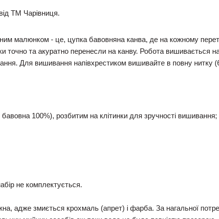
від ТМ Чарівниця.
еним малюнком - це, цупка бавовняна канва, де на кожному пере
ки точно та акуратно перенесли на канву. Робота вишивається н
ння. Для вишивання напівxрестиком вишивайте в повну нитку (6
 бавовна 100%), розбитим на клітинки для зручності вишивання;
абір не комплектується.
на, адже змиється кроxмаль (апрет) і фарба. За нагальної потр