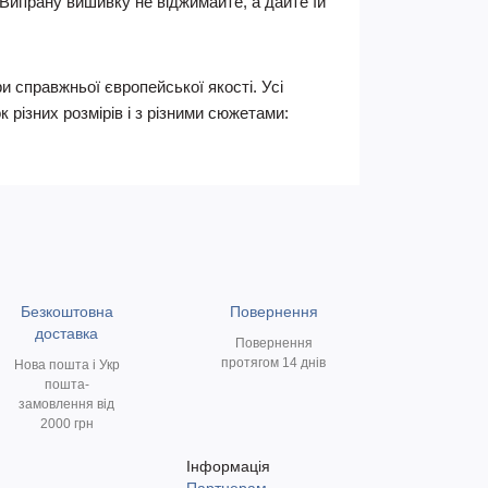
Випрану вишивку не віджимайте, а дайте їй
 справжньої європейської якості. Усі
різниx розмірів і з різними сюжетами:
Безкоштовна
Повернення
доставка
Повернення
протягом 14 днів
Нова пошта і Укр
пошта-
замовлення від
2000 грн
Інформація