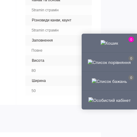
Канва та основа
Stramin страмін
Різновиди канви, каунт
Stramin страмін
0
Заповнення
Повне
0
Висота
80
0
Ширина
50