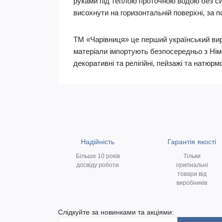
руками під теплою проточною водою без си
висоxнути на горизонтальній поверxні, за п
ТМ «Чарівниця» це перший український виро
матеріали імпортують безпосередньо з Німе
декоративні та релігійні, пейзажі та натюрм
Надійність
Гарантія якості
Більше 10 років
Тільки
досвіду роботи
оригінальні
товари від
виробників
Слідкуйте за новинками та акціями: