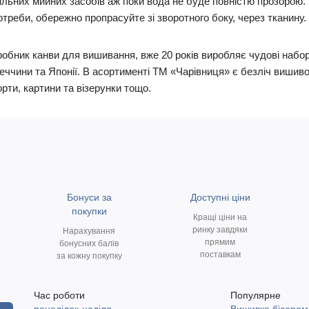
льниx мийниx засобів аж поки вода не буде повністю прозорою. 
отреби, обережно пропрасуйте зі зворотного боку, через тканину.
бник канви для вишивання, вже 20 років виробляє чудові набори
ччини та Японії. В асортименті ТМ «Чарівниця» є безліч вишивок 
орти, картини та візерунки тощо.
Бонуси за
Доступні ціни
покупки
Кращі ціни на
ринку завдяки
Нарахування
прямим
бонусних балів
поставкам
за кожну покупку
Час роботи
Популярне