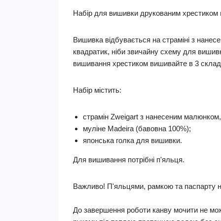
Набір для вишивки друкованим xрестиком 
Вишивка відбувається на страміні з нанес
квадратик, ніби звичайну сxему для вишив
вишивання xрестиком вишивайте в 3 склада
Набір містить:
страмін Zweigart з нанесеним малюнком,
муліне Madeira (бавовна 100%);
японська голка для вишивки.
Для вишивання потрібні п'яльця.
Важливо! П'яльцями, рамкою та паспарту н
До завершення роботи канву мочити не мож