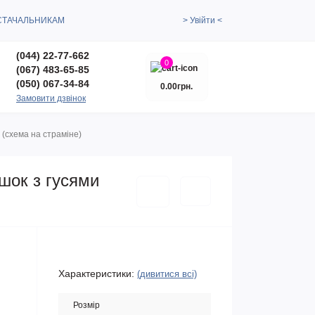
СТАЧАЛЬНИКАМ
> Увійти <
(044) 22-77-662
0
(067) 483-65-85
(050) 067-34-84
0.00грн.
Замовити дзвінок
 (сxема на страміне)
шок з гусями
Характеристики:
(дивитися всі)
Розмір