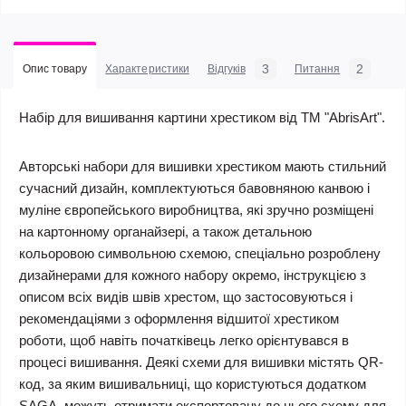
3
2
Опис товару
Характеристики
Відгуків
Питання
Набір для вишивання картини хрестиком від ТМ "AbrisArt".
Авторські набори для вишивки хрестиком мають стильний
сучасний дизайн, комплектуються бавовняною канвою і
муліне європейського виробництва, які зручно розміщені
на картонному органайзері, а також детальною
кольоровою символьною схемою, спеціально розроблену
дизайнерами для кожного набору окремо, інструкцією з
описом всіх видів швів хрестом, що застосовуються і
рекомендаціями з оформлення відшитої хрестиком
роботи, щоб навіть початківець легко орієнтувався в
процесі вишивання. Деякі схеми для вишивки містять QR-
код, за яким вишивальниці, що користуються додатком
SAGA, можуть отримати експортовану до нього схему для