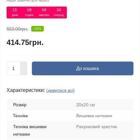
Акція закінчиться через:
15
:
09
:
08
:
34
днів
годин
хвилин
секунд
553.00грн.
-25%
414.75грн.
До кошика
Характеристики:
(дивитися всі)
Розмір
20x20 см
Техніка
Вишивка нитками
Техніка вишивки
Рахунковий хрестик
нитками