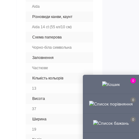
Aida
Різновиди канви, каунт
Aida 14 ct (55 кл/10 см)
Схема паперова
Чорно-біла символьна
Заповнення
Часткове
Кількість кольорів
0
13
Висота
0
37
Ширина
0
19