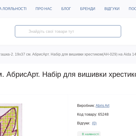
А ЛОЯЛЬНОСТІ
ПРО НАС
БЛОГ
БРЕНДИ
ВІДГУКИ
ПО
ашка-2. 19х37 см. АбрисАрт. Набір для вишивки хрестиком(АН-029) на Aida 1
м. АбрисАрт. Набір для вишивки хрестик
Виробник:
Abris Art
Код товару:
65248
Відгуки:
(0)
В наявності