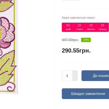
Акція закінчиться через:
03
22
10
33
днів
годин
хвилин
секунд
447.00грн.
-35%
290.55грн.
До кошик
Швидке замовлення