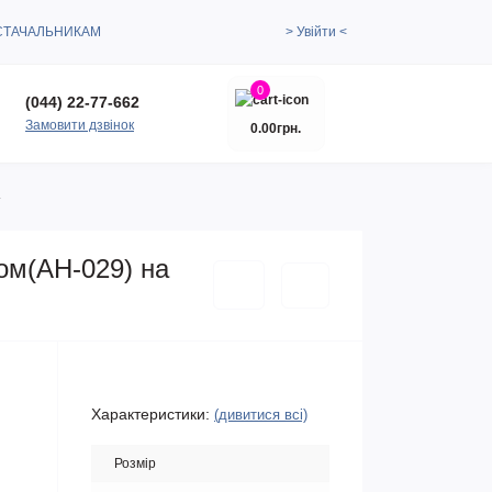
СТАЧАЛЬНИКАМ
> Увійти <
0
(044) 22-77-662
Замовити дзвінок
0.00грн.
4
ом(АН-029) на
Характеристики:
(дивитися всі)
Розмір