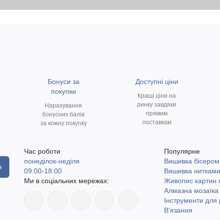
Бонуси за
Доступні ціни
покупки
Кращі ціни на
ринку завдяки
Нарахування
прямим
бонусних балів
поставкам
за кожну покупку
Час роботи
Популярне
понеділок-неділя
Вишивка бісером
я
09:00-18:00
Вишивка ниткам
Ми в соціальних мережах:
Живопис картин
Алмазна мозаїка
Інструменти для 
В'язання