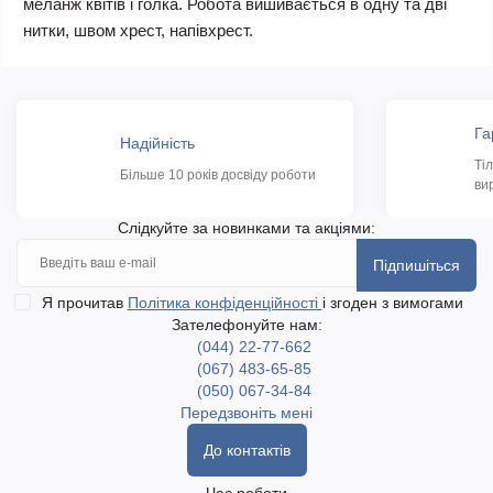
меланж квітів і голка. Робота вишивається в одну та дві
нитки, швом хрест, напівхрест.
Га
Надійність
Ті
Більше 10 років досвіду роботи
ви
Слідкуйте за новинками та акціями:
Підпишіться
Я прочитав
Політика конфіденційності
і згоден з вимогами
Зателефонуйте нам:
(044) 22-77-662
(067) 483-65-85
(050) 067-34-84
Передзвоніть мені
До контактів