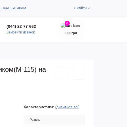
СТАЧАЛЬНИКАМ
> Увійти <
0
(044) 22-77-662
Замовити дзвінок
0.00грн.
4
иком(М-115) на
Характеристики:
(дивитися всі)
Розмір