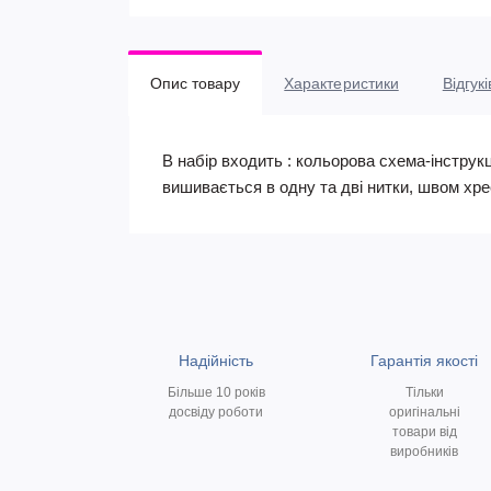
Опис товару
Характеристики
Відгукі
В набір входить : кольорова схема-інструкці
вишивається в одну та дві нитки, швом хрес
Надійність
Гарантія якості
Більше 10 років
Тільки
досвіду роботи
оригінальні
товари від
виробників