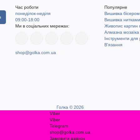
Час роботи
Популярне
понеділок-неділя
Вишивка бісером
я
09:00-18:00
Вишивка ниткам
Ми в соціальних мережах:
Живопис картин
Алмазна мозаїка
Інструменти для 
В'язання
shop@golka.com.ua
Голка © 2026
Viber
Viber
Telegram
shop@golka.com.ua
Замовити дзвінок