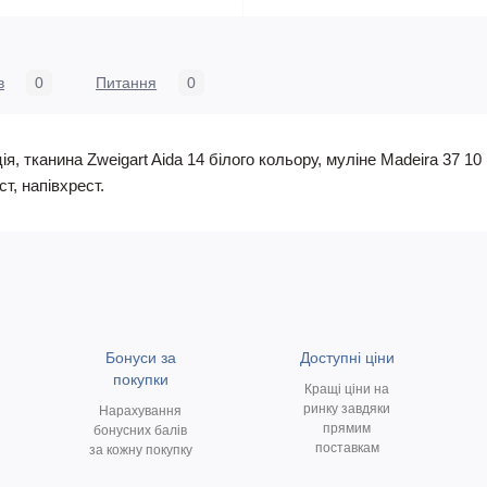
в
0
Питання
0
я, тканина Zweigart Aida 14 білого кольору, муліне Madeira 37 10
т, напівхрест.
Бонуси за
Доступні ціни
покупки
Кращі ціни на
ринку завдяки
Нарахування
прямим
бонусних балів
поставкам
за кожну покупку