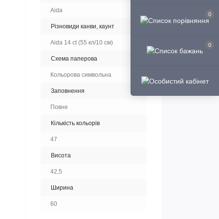
Aida
0
Різновиди канви, каунт
Aida 14 ct (55 кл/10 см)
0
Схема паперова
Кольорова символьна
Заповнення
Повне
Кількість кольорів
47
Висота
42,5
Ширина
60