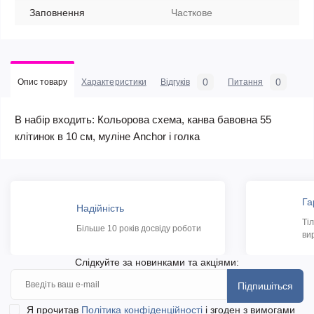
Заповнення
Часткове
0
0
Опис товару
Характеристики
Відгуків
Питання
В набір входить: Кольорова схема, канва бавовна 55
клітинок в 10 см, муліне Anchor і голка
Га
Надійність
Ті
Більше 10 років досвіду роботи
ви
Слідкуйте за новинками та акціями:
Підпишіться
Я прочитав
Політика конфіденційності
і згоден з вимогами